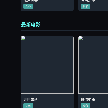
东京风暴
深海幻境
动作
科幻
最新电影
末日营救
极速追击
灾难
动作