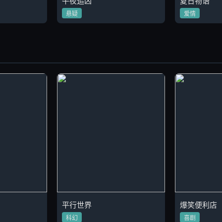
午夜追凶
夏日物语
悬疑
爱情
平行世界
爆笑便利店
科幻
喜剧