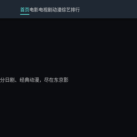
首页
电影
电视剧
动漫
综艺
排行
分日剧、经典动漫，尽在东京影